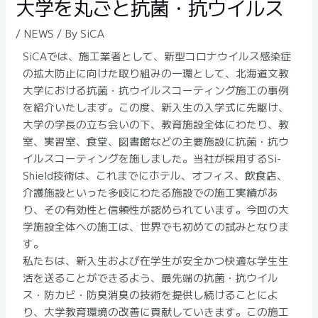
大学を丸ごと抗菌・抗ウイルス
/
NEWS
/ By
SiCA
SiCAでは、施工業者として、新型コロナウイルス感染症
の拡大防止に向けた取り組みの一環として、北海道文教
大学における抗菌・抗ウイルスコーティング施工の事例
を紹介いたします。この度、新入生の入学式に先駆け、
大学の学長の立ち会いの下、教育施設全体にわたり、教
室、実習室、食堂、図書館などの主要施設に抗菌・抗ウ
イルスコーティングを施しました。当社が採用するSi-
Shield技術は、これまでにホテル、オフィス、飲食店、
介護施設といった多岐にわたる施設での施工実績があ
り、その有効性と信頼性が認められています。今回の大
学施設全体への施工は、世界でも初めての試みとなりま
す。
私たちは、新入生および在学生が安全かつ快適な学生生
活を送ることができるよう、最先端の抗菌・抗ウイル
ス・防カビ・防臭消臭の技術を提供し続けることによ
り、大学教育環境の改善に貢献していきます。この施工