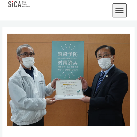
内
Post
メ
容
navigation
ニ
を
ュ
ス
ー
キ
ッ
プ