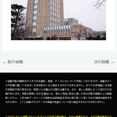
←
前の投稿
次の投稿
→
＊記載内容は現時点で入手できる資料、情報、データにもとづいて作成しておりますが、記載のデー
タや評価に関しては必ずしも安全性を十分に保証するものではありません。全ての化学製品には未知
の有害性が有り得るため、取扱いには細心の注意が必要です。また、新しい知見によって改訂される
事があります。特別な取扱いをする場合には、新たに用途･用法に適した安全対策を実施の上で御使
用ください。＊安全性データシートの目的は当該製品を安全に取り扱って頂くための情報を提供する
ものであり、ここに記載されたデータは製品の性能について何ら保証するものではありません。
※当HPにおいて掲載されているすべての内容の著作権は、当社に帰属するか、当社が著作権者より